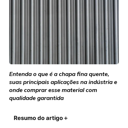
DESCUB
O
QUE
É
E
SUAS
APLICA
Entenda o que é a chapa fina quente,
suas principais aplicações na indústria e
onde comprar esse material com
qualidade garantida
Resumo do artigo
＋