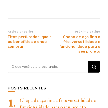
Navegação
Artigo anterior
Próximo artigo
Fitas perfuradas: quais
Chapa de aço fina a
de
os benefícios e onde
frio: versatilidade e
post
comprar
funcionalidade para o
seu projeto
Procurando
algo?
POSTS RECENTES
Chapa de aço fina a frio: versatilidade e
funcionalidade para o seu projeto