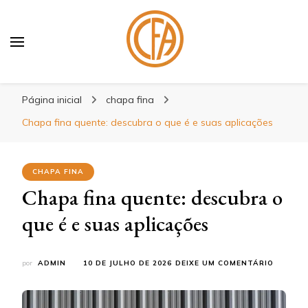
Blog Centenário Fitas
Especialistas em Fitas
Página inicial
chapa fina
Chapa fina quente: descubra o que é e suas aplicações
CHAPA FINA
Chapa fina quente: descubra o
que é e suas aplicações
EM
por
ADMIN
10 DE JULHO DE 2026
DEIXE UM COMENTÁRIO
CHAPA
FINA
QUENTE