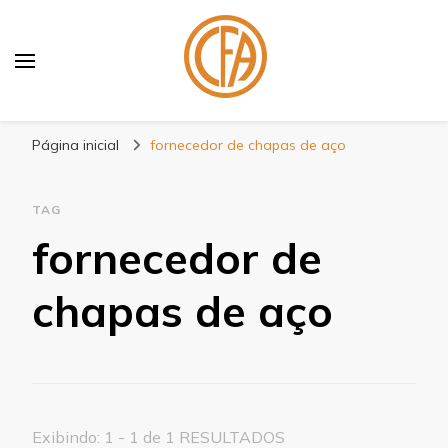
Blog Centenário Fitas
Especialistas em Fitas
Página inicial
fornecedor de chapas de aço
TAG
fornecedor de
chapas de aço
Exibindo: 1 - 1 de 1 RESULTADOS