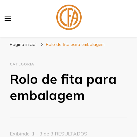
Blog Centenário Fitas
Especialistas em Fitas
Página inicial
Rolo de fita para embalagem
CATEGORIA
Rolo de fita para
embalagem
Exibindo: 1 - 3 de 3 RESULTADOS