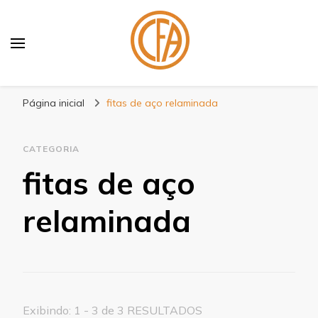
Blog Centenário Fitas
Especialistas em Fitas
Página inicial
fitas de aço relaminada
CATEGORIA
fitas de aço
relaminada
Exibindo: 1 - 3 de 3 RESULTADOS