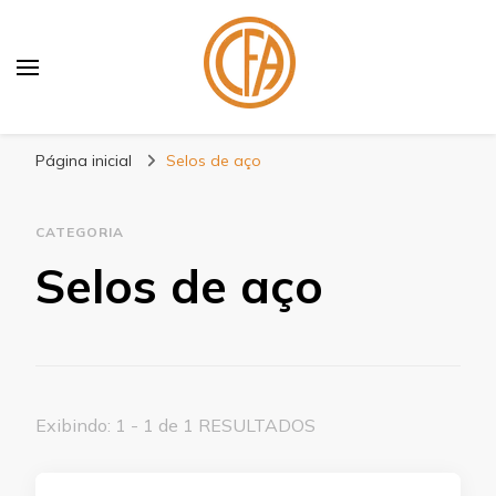
Blog Centenário Fitas
Especialistas em Fitas
Página inicial
Selos de aço
CATEGORIA
Selos de aço
Exibindo: 1 - 1 de 1 RESULTADOS