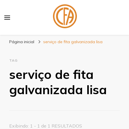
Blog Centenário Fitas
Especialistas em Fitas
Página inicial
serviço de fita galvanizada lisa
TAG
serviço de fita
galvanizada lisa
Exibindo: 1 - 1 de 1 RESULTADOS