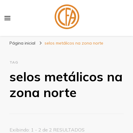
Blog Centenário Fitas
Especialistas em Fitas
Página inicial
selos metálicos na zona norte
TAG
selos metálicos na
zona norte
Exibindo: 1 - 2 de 2 RESULTADOS