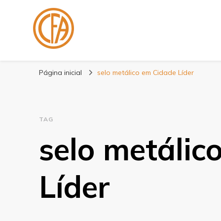
Blog Centenário F
Especialistas em Fitas
Página inicial
selo metálico em Cidade Líder
TAG
selo metálic
Líder