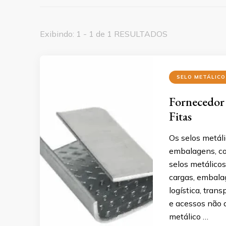
Exibindo: 1 - 1 de 1 RESULTADOS
SELO METÁLICO
Fornecedor 
Fitas
Os selos metáli
embalagens, co
selos metálico
cargas, embala
logística, tran
e acessos não 
metálico …