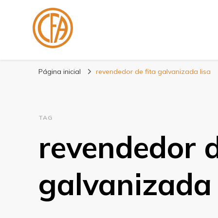
Blog Centenário F
Especialistas em Fitas
Página inicial
revendedor de fita galvanizada lisa
TAG
revendedor d
galvanizada 