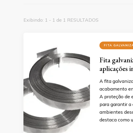
Exibindo: 1 - 1 de 1 RESULTADOS
FITA GALVANIZ
Fita galvani
aplicações i
A fita galvaniz
acabamento em p
A proteção de 
para garantir 
ambientes desaf
destaca como um