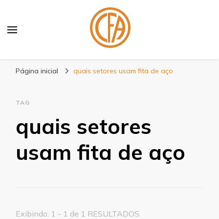
Blog Centenário Fitas
Especialistas em Fitas
Página inicial
quais setores usam fita de aço
TAG
quais setores
usam fita de aço
Exibindo: 1 - 1 de 1 RESULTADOS