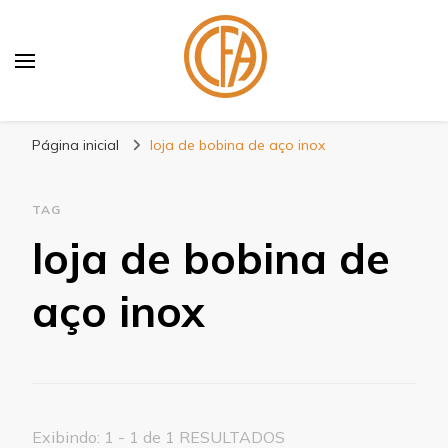
Blog Centenário Fitas
Especialistas em Fitas
Página inicial
loja de bobina de aço inox
TAG
loja de bobina de
aço inox
Exibindo: 1 - 1 de 1 RESULTADOS