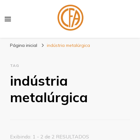
Blog Centenário Fitas
Especialistas em Fitas
Página inicial
indústria metalúrgica
TAG
indústria
metalúrgica
Exibindo: 1 - 2 de 2 RESULTADOS