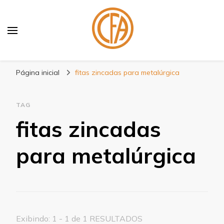
Blog Centenário Fitas
Especialistas em Fitas
Página inicial
fitas zincadas para metalúrgica
TAG
fitas zincadas
para metalúrgica
Exibindo: 1 - 1 de 1 RESULTADOS