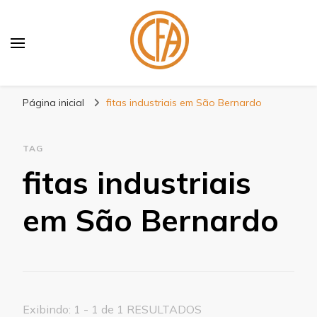
Blog Centenário Fitas
Especialistas em Fitas
Página inicial
fitas industriais em São Bernardo
TAG
fitas industriais
em São Bernardo
Exibindo: 1 - 1 de 1 RESULTADOS