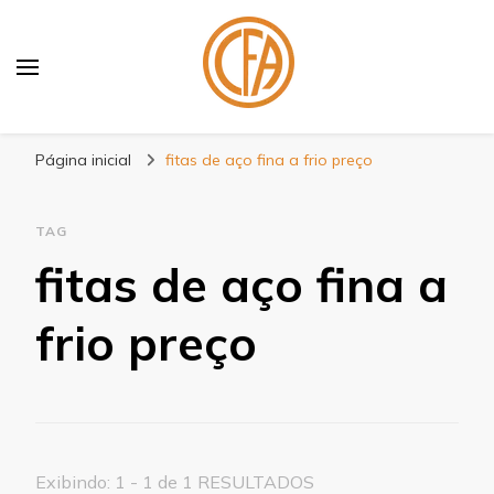
Blog Centenário Fitas
Especialistas em Fitas
Página inicial
fitas de aço fina a frio preço
TAG
fitas de aço fina a
frio preço
Exibindo: 1 - 1 de 1 RESULTADOS