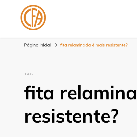
Blog Centenário F
Especialistas em Fitas
Página inicial
fita relaminada é mais resistente?
TAG
fita relamin
resistente?