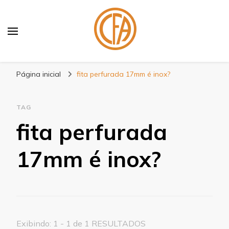
Blog Centenário Fitas
Especialistas em Fitas
Página inicial
fita perfurada 17mm é inox?
TAG
fita perfurada
17mm é inox?
Exibindo: 1 - 1 de 1 RESULTADOS