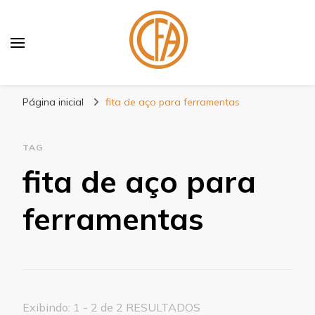
Blog Centenário Fitas
Especialistas em Fitas
Página inicial
fita de aço para ferramentas
TAG
fita de aço para
ferramentas
Exibindo: 1 - 2 de 2 RESULTADOS