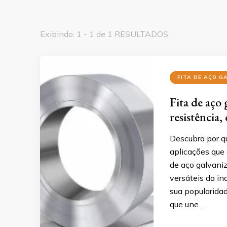
Exibindo: 1 - 1 de 1 RESULTADOS
FITA DE AÇO G
Fita de aço
resistência,
Descubra por qu
aplicações que e
de aço galvani
versáteis da in
sua popularida
que une …