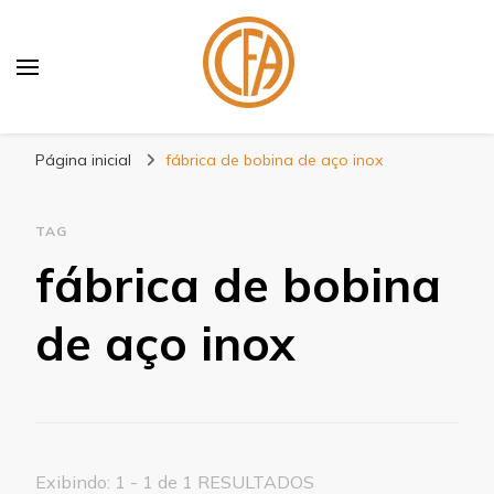
Blog Centenário Fitas
Especialistas em Fitas
Página inicial
fábrica de bobina de aço inox
TAG
fábrica de bobina
de aço inox
Exibindo: 1 - 1 de 1 RESULTADOS