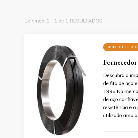
Exibindo: 1 - 1 de 1 RESULTADOS
ROLO DE FITA 
Fornecedor 
Descubra a impo
de fita de aço 
1996 No mercado
de aço confiáve
resistência e a
utilizado ampl