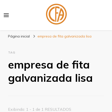
Blog Centenário Fitas
Especialistas em Fitas
Página inicial
empresa de fita galvanizada lisa
TAG
empresa de fita
galvanizada lisa
Exibindo: 1 - 1 de 1 RESULTADOS