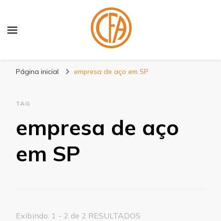
Blog Centenário Fitas
Especialistas em Fitas
Página inicial
empresa de aço em SP
TAG
empresa de aço
em SP
Exibindo: 1 - 2 de 2 RESULTADOS