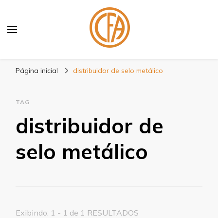
Blog Centenário Fitas
Especialistas em Fitas
Página inicial
distribuidor de selo metálico
TAG
distribuidor de
selo metálico
Exibindo: 1 - 1 de 1 RESULTADOS