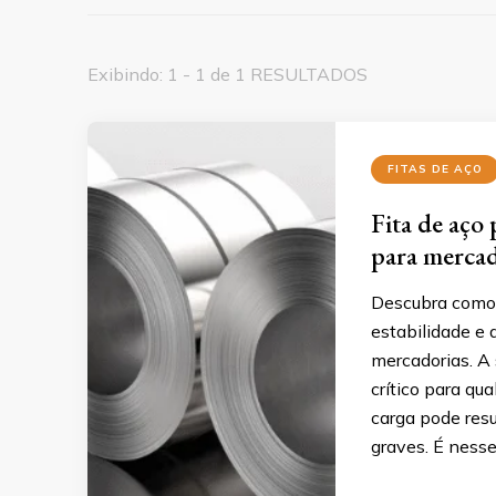
Exibindo: 1 - 1 de 1 RESULTADOS
FITAS DE AÇO
Fita de aço
para mercad
Descubra como 
estabilidade e
mercadorias. A
crítico para q
carga pode resu
graves. É nesse