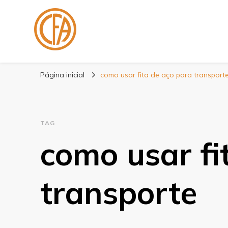
Blog Centenário F
Especialistas em Fitas
Página inicial
como usar fita de aço para transport
TAG
como usar fi
transporte