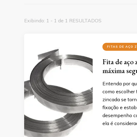
Exibindo: 1 - 1 de 1 RESULTADOS
FITAS DE AÇO 
Fita de aço
máxima seg
Entenda por qu
como escolher f
zincada se torn
fixação e estab
desempenho co
ela é considera