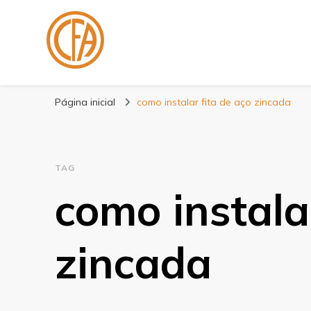
Blog Centenário F
Especialistas em Fitas
Página inicial
como instalar fita de aço zincada
TAG
como instala
zincada