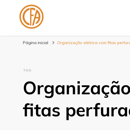
Blog Centenário F
Especialistas em Fitas
Página inicial
Organização elétrica com fitas perfu
TAG
Organização 
fitas perfur