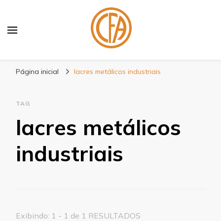
Blog Centenário Fitas
Especialistas em Fitas
Página inicial
lacres metálicos industriais
TAG
lacres metálicos
industriais
Exibindo: 1 - 1 de 1 RESULTADOS