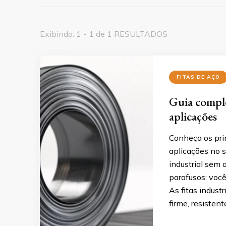
Exibindo: 1 - 1 de 1 RESULTADOS
FITAS DE AÇO
Guia complet
aplicações
Conheça os prin
aplicações no s
industrial sem 
parafusos: voc
As fitas indus
firme, resistent