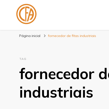
Blog Centenário F
Especialistas em Fitas
Página inicial
fornecedor de fitas industriais
TAG
fornecedor d
industriais