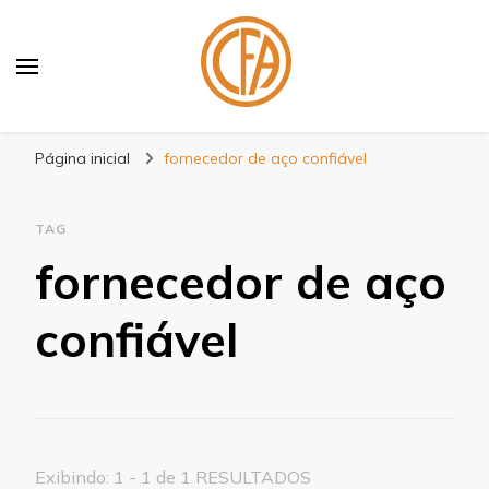
Blog Centenário Fitas
Especialistas em Fitas
Página inicial
fornecedor de aço confiável
TAG
fornecedor de aço
confiável
Exibindo: 1 - 1 de 1 RESULTADOS