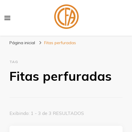
Blog Centenário Fitas
Especialistas em Fitas
Página inicial
Fitas perfuradas
TAG
Fitas perfuradas
Exibindo: 1 - 3 de 3 RESULTADOS