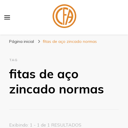
Blog Centenário Fitas
Especialistas em Fitas
Página inicial
fitas de aço zincado normas
TAG
fitas de aço
zincado normas
Exibindo: 1 - 1 de 1 RESULTADOS