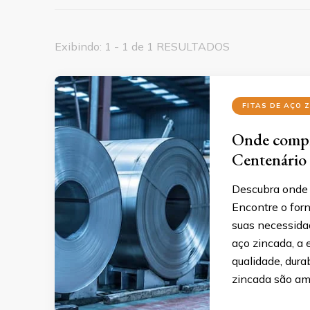
Exibindo: 1 - 1 de 1 RESULTADOS
FITAS DE AÇO 
Onde compra
Centenário 
Descubra onde c
Encontre o forn
suas necessidad
aço zincada, a 
qualidade, dura
zincada são am