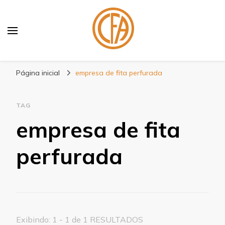
Blog Centenário Fitas
Especialistas em Fitas
Página inicial
empresa de fita perfurada
TAG
empresa de fita
perfurada
Exibindo: 1 - 1 de 1 RESULTADOS