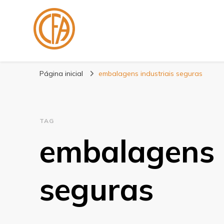
Blog Centenário F
Especialistas em Fitas
Página inicial
embalagens industriais seguras
TAG
embalagens i
seguras