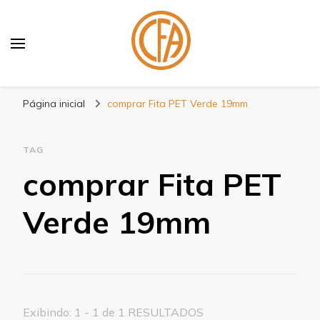
Blog Centenário Fitas
Especialistas em Fitas
Página inicial
comprar Fita PET Verde 19mm
TAG
comprar Fita PET
Verde 19mm
Exibindo: 1 - 1 de 1 RESULTADOS