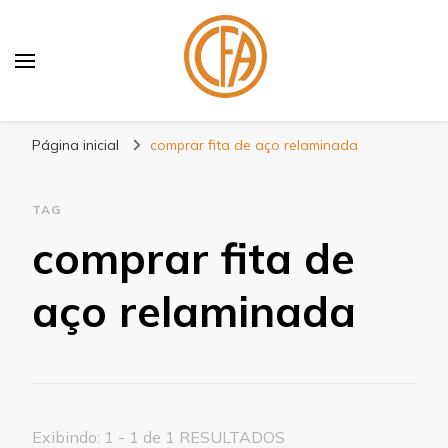
Blog Centenário Fitas
Especialistas em Fitas
Página inicial
comprar fita de aço relaminada
TAG
comprar fita de
aço relaminada
Exibindo: 1 - 1 de 1 RESULTADOS