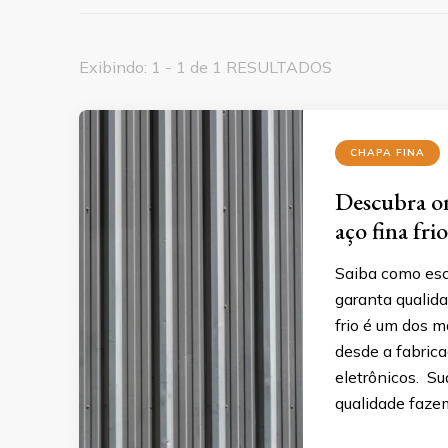
Exibindo: 1 - 1 de 1 RESULTADOS
CHAPA FINA
Descubra o
aço fina frio
Saiba como esco
garanta qualida
frio é um dos m
desde a fabric
eletrônicos. Su
qualidade faze