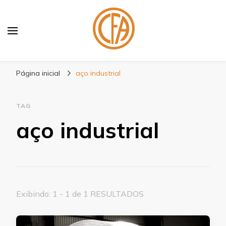
Blog Centenário Fitas
Especialistas em Fitas
Página inicial
aço industrial
TAG
aço industrial
Exibindo: 1 - 1 de 1 RESULTADOS