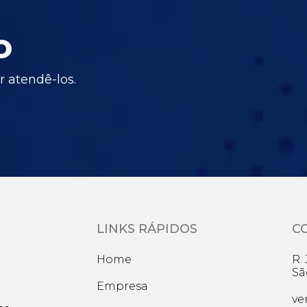
o
 atendê-los.
LINKS RÁPIDOS
C
Home
R.
Sã
Empresa
ve