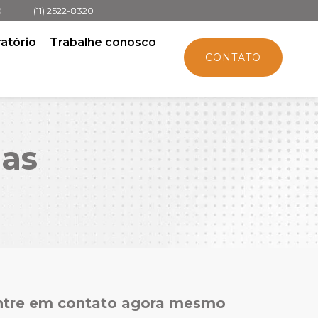
0
(11) 2522-8320
atório
Trabalhe conosco
CONTATO
das
ntre em contato agora mesmo