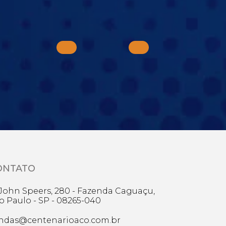
ONTATO
 John Speers, 280 - Fazenda Caguaçu,
o Paulo - SP - 08265-040
ndas@centenarioaco.com.br