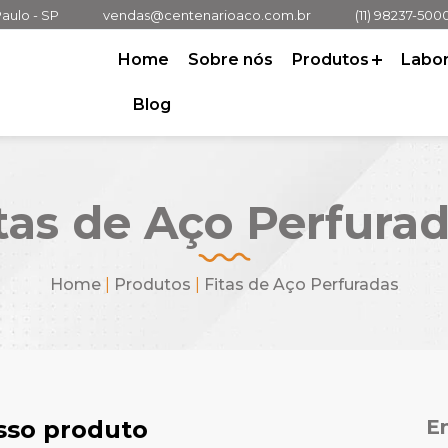
Paulo - SP
vendas@centenarioaco.com.br
(11) 98237-500
Home
Sobre nós
Produtos
Labor
Blog
tas de Aço Perfura
Home
|
Produtos
|
Fitas de Aço Perfuradas
osso produto
E