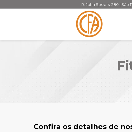
R. John Speers, 280 | São 
Fi
Confira os detalhes de n