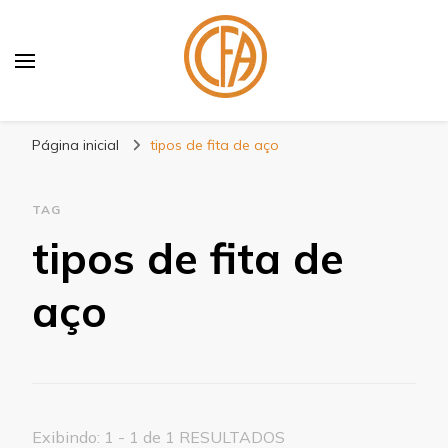
Blog Centenário Fitas
Especialistas em Fitas
Página inicial
tipos de fita de aço
TAG
tipos de fita de
aço
Exibindo: 1 - 1 de 1 RESULTADOS